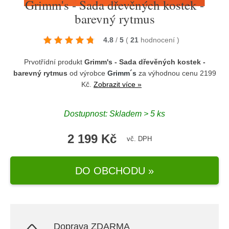
Grimm's - Sada dřevěných kostek -
barevný rytmus
4.8
/
5
(
21
hodnocení
)
Prvotřídní produkt
Grimm's - Sada dřevěných kostek -
barevný rytmus
od výrobce
Grimm´s
za výhodnou cenu 2199
Kč.
Zobrazit více »
Dostupnost: Skladem > 5 ks
2 199 Kč
vč. DPH
DO OBCHODU »
Doprava ZDARMA