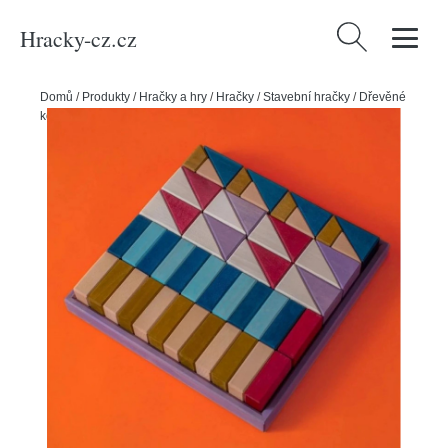
Hracky-cz.cz
Vyhledávání
Domů
/
Produkty
/
Hračky a hry
/
Hračky
/
Stavební hračky
/
Dřevěné
kostky
/
Grimm's - Sada dřevěných kostek - barevný rytmus