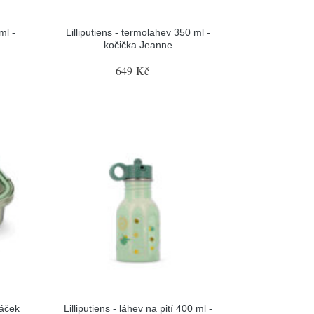
ml -
Lilliputiens - termolahev 350 ml -
kočička Jeanne
649 Kč
ráček
Lilliputiens - láhev na pití 400 ml -