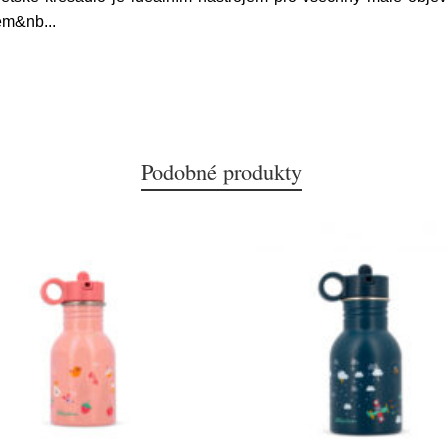
tem&nb
...
Podobné produkty