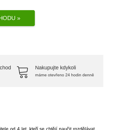
HODU »
bchod
Nakupujte kdykoli
máme otevřeno 24 hodin denně
e od 4 let, kteří se chtějí naučit rozdělávat