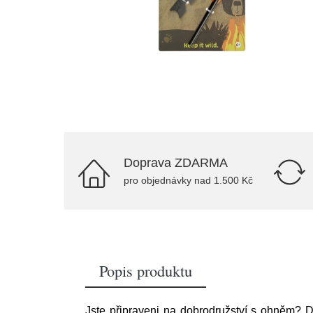
Doprava ZDARMA
pro objednávky nad 1.500 Kč
Popis produktu
Jste připraveni na dobrodružství s ohněm? Dě