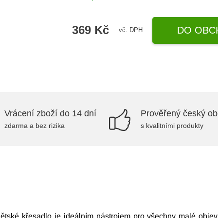
369 Kč
DO OBC
vč. DPH
Vrácení zboží do 14 dní
Prověřený český o
zdarma a bez rizika
s kvalitními produkty
tské křesadlo je ideálním nástrojem pro všechny malé objevitel