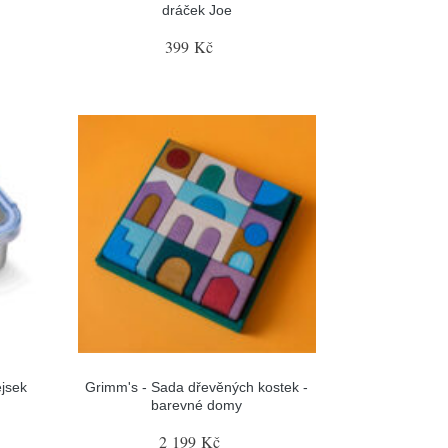
dráček Joe
399 Kč
ejsek
Grimm's - Sada dřevěných kostek -
barevné domy
2 199 Kč