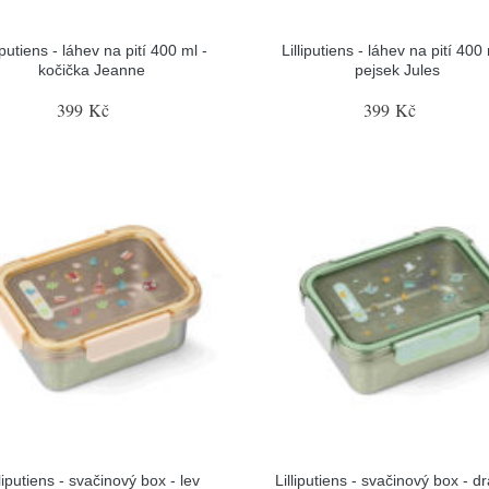
liputiens - láhev na pití 400 ml -
Lilliputiens - láhev na pití 400 
kočička Jeanne
pejsek Jules
399 Kč
399 Kč
lliputiens - svačinový box - lev
Lilliputiens - svačinový box - d