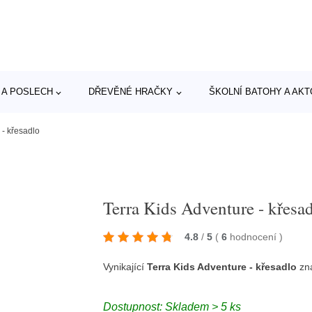
 A POSLECH
DŘEVĚNÉ HRAČKY
ŠKOLNÍ BATOHY A AK
 - křesadlo
Terra Kids Adventure - křesa
4.8
/
5
(
6
hodnocení
)
Vynikající
Terra Kids Adventure - křesadlo
zn
Dostupnost: Skladem > 5 ks