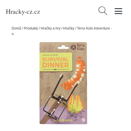
Hracky-cz.cz
Vyhledávání
Domů
/
Produkty
/
Hračky a hry
/
Hračky
/
Terra Kids Adventure -
opékací vidlice na klacek