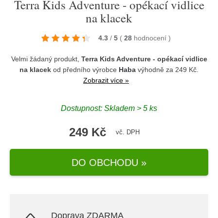
Terra Kids Adventure - opékací vidlice
na klacek
4.3
/
5
(
28
hodnocení
)
Velmi žádaný produkt,
Terra Kids Adventure - opékací vidlice
na klacek
od předního výrobce
Haba
výhodně za 249 Kč.
Zobrazit více »
Dostupnost: Skladem > 5 ks
249 Kč
vč. DPH
DO OBCHODU »
Doprava ZDARMA