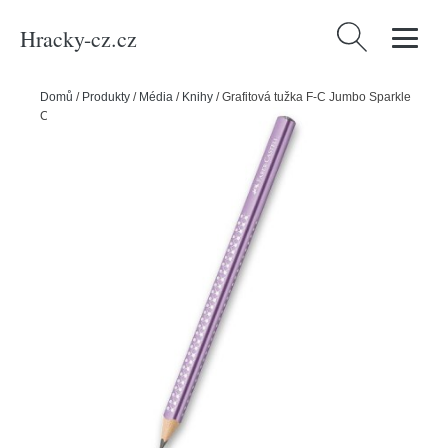
Hracky-cz.cz
Vyhledávání
Domů
/
Produkty
/
Média
/
Knihy
/
Grafitová tužka F-C Jumbo Sparkle
Cosmic Violet metall