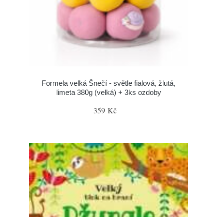
Formela velká Šnečí - světle fialová, žlutá,
limeta 380g (velká) + 3ks ozdoby
359 Kč