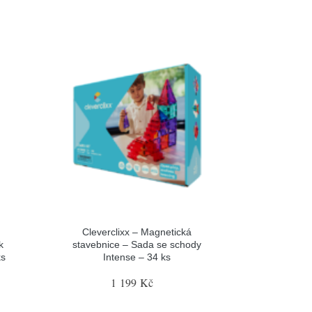
Cleverclixx – Magnetická
k
stavebnice – Sada se schody
ks
Intense – 34 ks
1 199 Kč