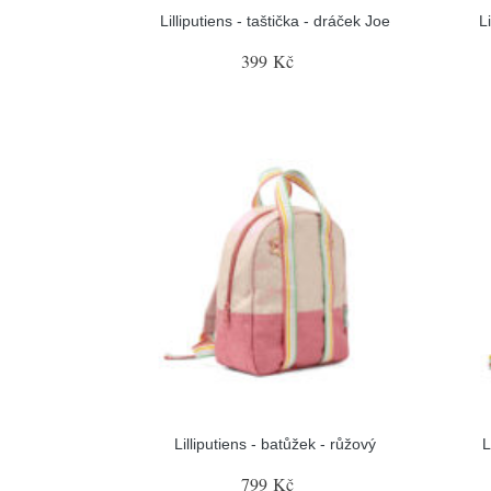
Lilliputiens - taštička - dráček Joe
L
399 Kč
Lilliputiens - batůžek - růžový
L
799 Kč