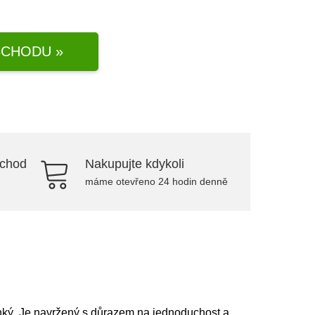
CHODU »
bchod
Nakupujte kdykoli
máme otevřeno 24 hodin denně
lehký. Je navržený s důrazem na jednoduchost a