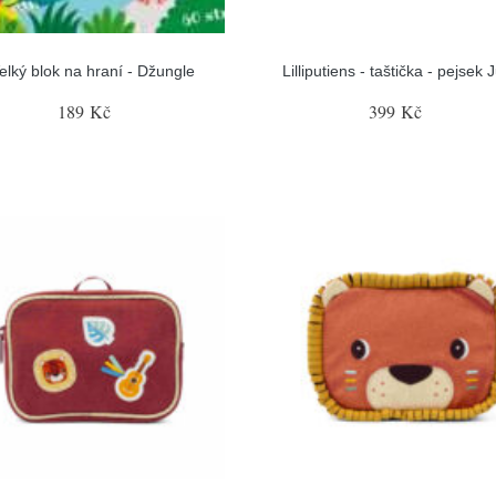
elký blok na hraní - Džungle
Lilliputiens - taštička - pejsek 
189 Kč
399 Kč