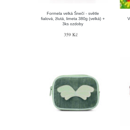
Formela velká Šnečí - světle
fialová, žlutá, limeta 380g (velká) +
V
3ks ozdoby
359 Kč