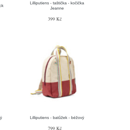
Lilliputiens - taštička - kočička
ack
Jeanne
399 Kč
rý
Lilliputiens - batůžek - béžový
799 Kč