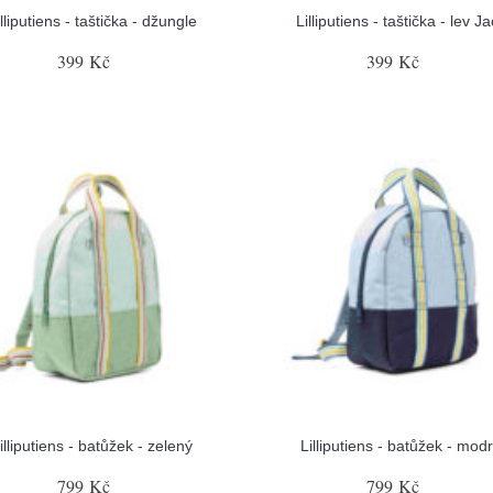
illiputiens - taštička - džungle
Lilliputiens - taštička - lev J
399 Kč
399 Kč
illiputiens - batůžek - zelený
Lilliputiens - batůžek - mod
799 Kč
799 Kč