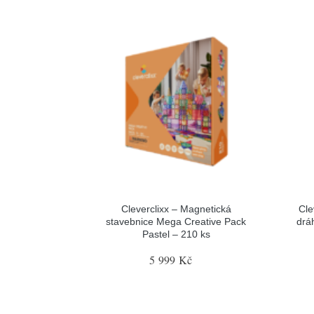
Cleverclixx – Magnetická
Cle
stavebnice Mega Creative Pack
drá
Pastel – 210 ks
5 999 Kč