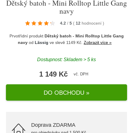
Dětský batoh - Mini Rolltop Little Gang
navy
4.2
/
5
(
12
hodnocení
)
Prvotřídní produkt
Dětský batoh - Mini Rolltop Little Gang
navy
od
Lässig
ve slevě 1149 Kč.
Zobrazit více »
Dostupnost: Skladem > 5 ks
1 149 Kč
vč. DPH
DO OBCHODU »
Doprava ZDARMA
pro objednávky nad 1.500 Kč