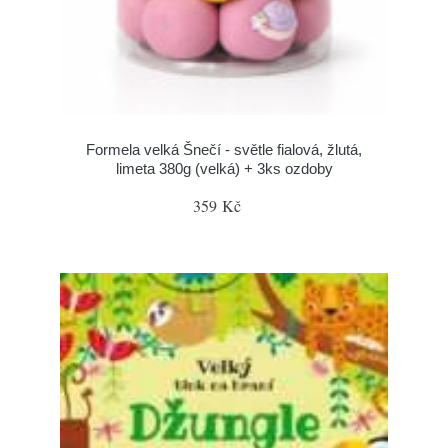
Formela velká Šnečí - světle fialová, žlutá,
limeta 380g (velká) + 3ks ozdoby
359 Kč