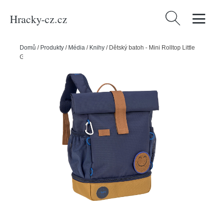
Hracky-cz.cz
Vyhledávání
Domů
/
Produkty
/
Média
/
Knihy
/
Dětský batoh - Mini Rolltop Little
Gang navy