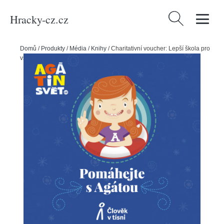
Hracky-cz.cz
Vyhledávání
Domů
/
Produkty
/
Média
/
Knihy
/
Charitativní voucher: Lepší škola pro
všechny