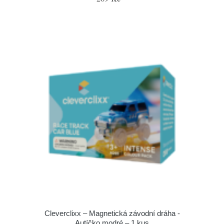
Cleverclixx – Magnetická závodní dráha -
Autíčko modré – 1 kus