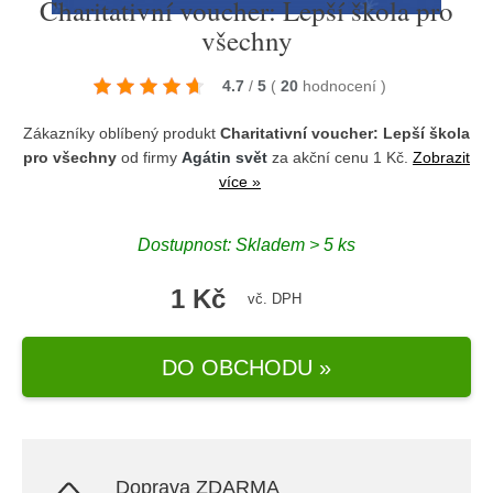
Charitativní voucher: Lepší škola pro
všechny
4.7
/
5
(
20
hodnocení
)
Zákazníky oblíbený produkt
Charitativní voucher: Lepší škola
pro všechny
od firmy
Agátin svět
za akční cenu 1 Kč.
Zobrazit
více »
Dostupnost: Skladem > 5 ks
1 Kč
vč. DPH
DO OBCHODU »
Doprava ZDARMA