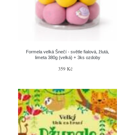
Formela velká Šnečí - světle fialová, žlutá,
limeta 380g (velká) + 3ks ozdoby
359 Kč