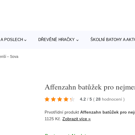
 A POSLECH
DŘEVĚNÉ HRAČKY
ŠKOLNÍ BATOHY A AK
enší – Sova
Affenzahn batůžek pro nejme
4.2
/
5
(
28
hodnocení
)
Prvotřídní produkt
Affenzahn batůžek pro ne
1125 Kč.
Zobrazit více »