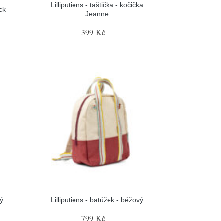
Lilliputiens - taštička - kočička
ack
Jeanne
399 Kč
rý
Lilliputiens - batůžek - béžový
799 Kč