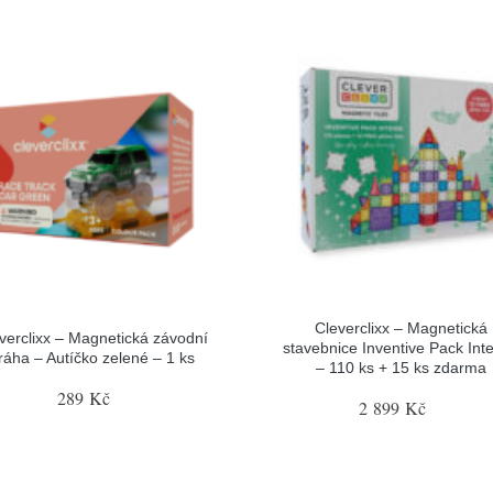
Cleverclixx – Magnetická
verclixx – Magnetická závodní
stavebnice Inventive Pack Int
ráha – Autíčko zelené – 1 ks
– 110 ks + 15 ks zdarma
289 Kč
2 899 Kč