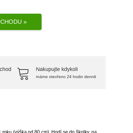
CHODU »
bchod
Nakupujte kdykoli
máme otevřeno 24 hodin denně
1 roku (výška od 80 cm). Hodí se do školky, na