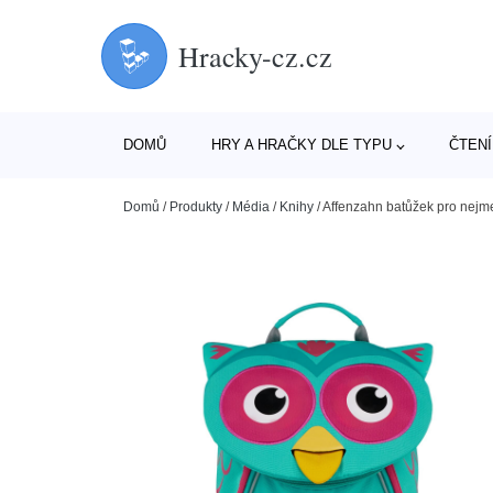
Hracky-cz.cz
DOMŮ
HRY A HRAČKY DLE TYPU
ČTENÍ
Domů
/
Produkty
/
Média
/
Knihy
/
Affenzahn batůžek pro nejm