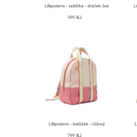
Lilliputiens - taštička - dráček Joe
L
399 Kč
Lilliputiens - batůžek - růžový
L
799 Kč