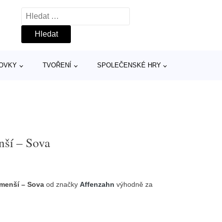
Vyhledávání
TOVKY
TVOŘENÍ
SPOLEČENSKÉ HRY
nší – Sova
jmenší – Sova
od značky
Affenzahn
výhodně za