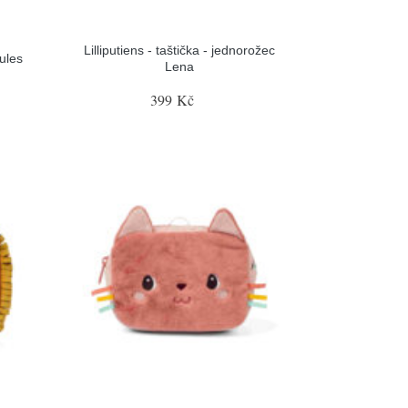
Lilliputiens - taštička - jednorožec
Jules
Lena
399 Kč