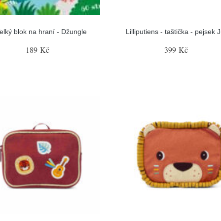
elký blok na hraní - Džungle
Lilliputiens - taštička - pejsek 
189 Kč
399 Kč