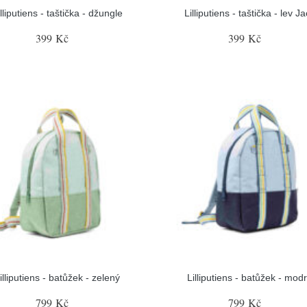
illiputiens - taštička - džungle
Lilliputiens - taštička - lev J
399 Kč
399 Kč
illiputiens - batůžek - zelený
Lilliputiens - batůžek - mod
799 Kč
799 Kč