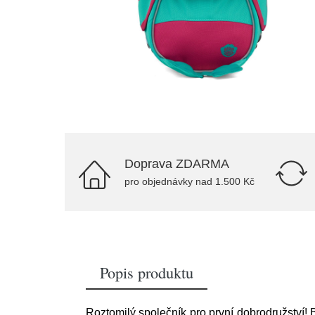
Doprava ZDARMA
pro objednávky nad 1.500 Kč
Popis produktu
Roztomilý společník pro první dobrodružství! 