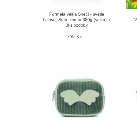
Formela velká Šnečí - světle
fialová, žlutá, limeta 380g (velká) +
V
3ks ozdoby
359 Kč