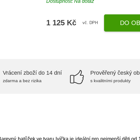
Dostupnost: Na dotaz
1 125 Kč
DO OB
vč. DPH
Vrácení zboží do 14 dní
Prověřený český o
zdarma a bez rizika
s kvalitními produkty
Barevný batůžek ve tvaru lvíčka je ideální pro nejmenší děti od 