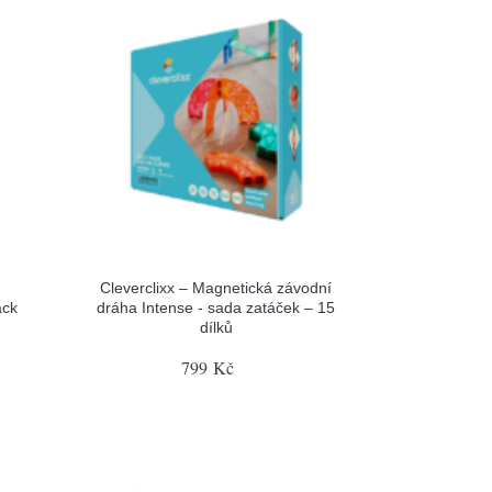
Cleverclixx – Magnetická závodní
ack
dráha Intense - sada zatáček – 15
dílků
799 Kč