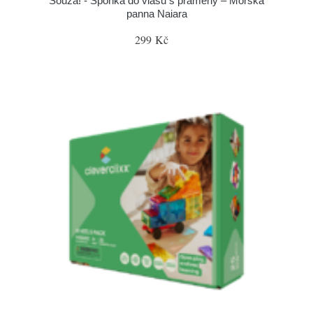
Souza! - Sponka do vlasů s prameny – Mořská
panna Naiara
299 Kč