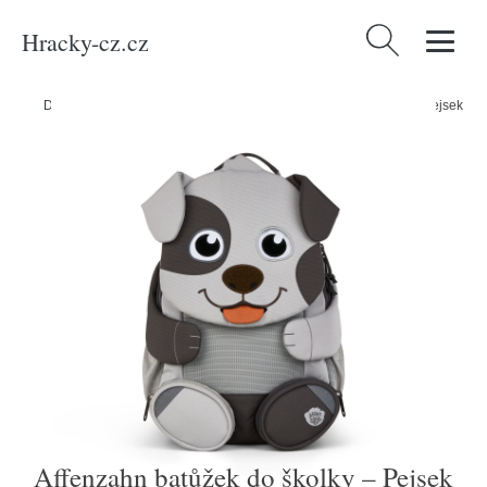
Hracky-cz.cz
Vyhledávání
Domů
/
Produkty
/
Média
/
Knihy
/
Affenzahn batůžek do školky – Pejsek
Affenzahn batůžek do školky – Pejsek