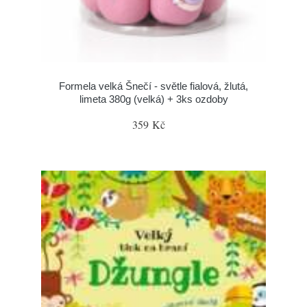
Formela velká Šnečí - světle fialová, žlutá,
limeta 380g (velká) + 3ks ozdoby
359 Kč