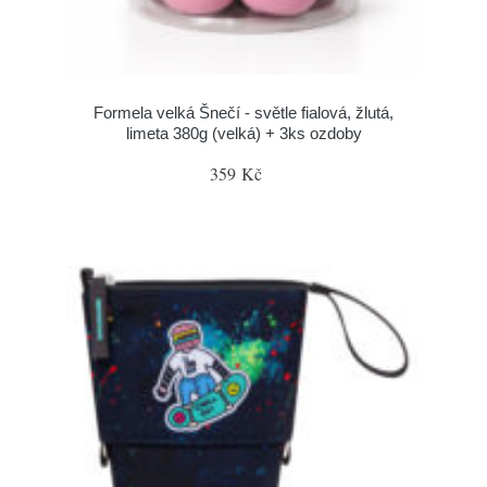
Formela velká Šnečí - světle fialová, žlutá,
limeta 380g (velká) + 3ks ozdoby
359 Kč