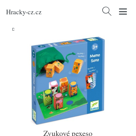
Hracky-cz.cz
Vyhledávání
Domů
/
Produkty
/
Média
/
Zvukové pexeso
Zvukové pexeso