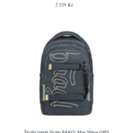
2 529 Kč
Školní batoh Skate BAAGL Max Wave GRS