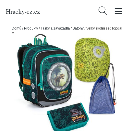
Hracky-cz.cz
Vyhledávání
Domů
/
Produkty
/
Tašky a zavazadla
/
Batohy
/
Velký školní set Topgal
ENDY 23039 B - batoh + penál + pytlík na přezůvky + pláštěnka