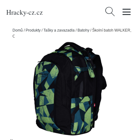
Hracky-cz.cz
Vyhledávání
Domů
/
Produkty
/
Tašky a zavazadla
/
Batohy
/
Školní batoh WALKER,
Campus Neo, Papercut Green