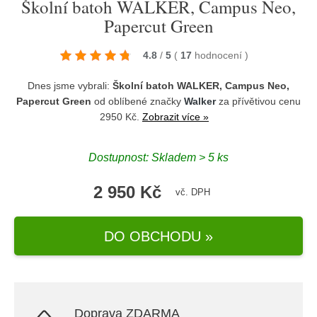
Školní batoh WALKER, Campus Neo,
Papercut Green
4.8
/
5
(
17
hodnocení
)
Dnes jsme vybrali:
Školní batoh WALKER, Campus Neo,
Papercut Green
od oblíbené značky
Walker
za přívětivou cenu
2950 Kč.
Zobrazit více »
Dostupnost: Skladem > 5 ks
2 950 Kč
vč. DPH
DO OBCHODU »
Doprava ZDARMA