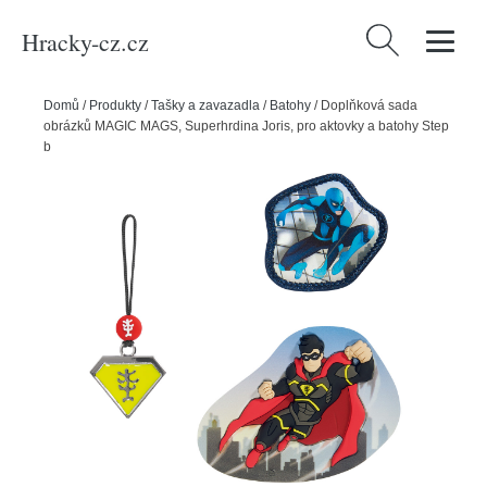
Hracky-cz.cz
Vyhledávání
Domů
/
Produkty
/
Tašky a zavazadla
/
Batohy
/
Doplňková sada
obrázků MAGIC MAGS, Superhrdina Joris, pro aktovky a batohy Step
by Step