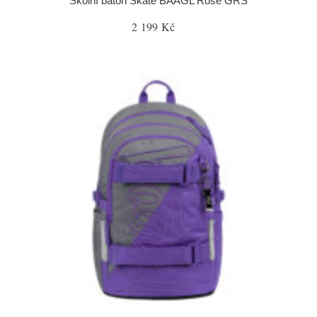
Školní batoh Skate BAAGL Rose GRS
2 199 Kč