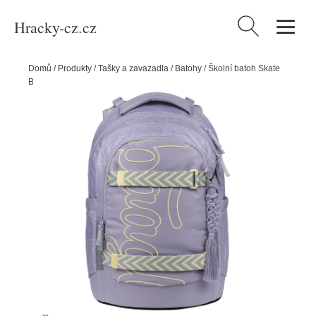
Hracky-cz.cz
Vyhledávání
Domů
/
Produkty
/
Tašky a zavazadla
/
Batohy
/
Školní batoh Skate
BAAGL Max Mishmash GRS