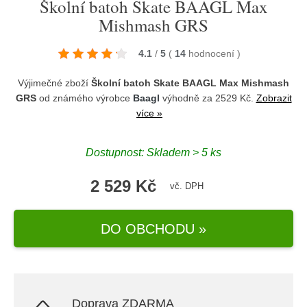
Školní batoh Skate BAAGL Max
Mishmash GRS
4.1
/
5
(
14
hodnocení
)
Výjimečné zboží
Školní batoh Skate BAAGL Max Mishmash
GRS
od známého výrobce
Baagl
výhodně za 2529 Kč.
Zobrazit
více »
Dostupnost: Skladem > 5 ks
2 529 Kč
vč. DPH
DO OBCHODU »
Doprava ZDARMA