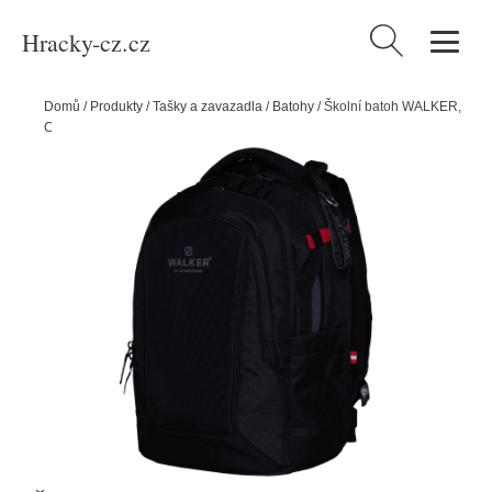
Hracky-cz.cz
Vyhledávání
Domů
/
Produkty
/
Tašky a zavazadla
/
Batohy
/
Školní batoh WALKER,
Campus Neo, Black