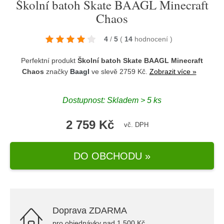
Školní batoh Skate BAAGL Minecraft
Chaos
4
/
5
(
14
hodnocení
)
Perfektní produkt
Školní batoh Skate BAAGL Minecraft
Chaos
značky
Baagl
ve slevě 2759 Kč.
Zobrazit více »
Dostupnost: Skladem > 5 ks
2 759 Kč
vč. DPH
DO OBCHODU »
Doprava ZDARMA
pro objednávky nad 1.500 Kč