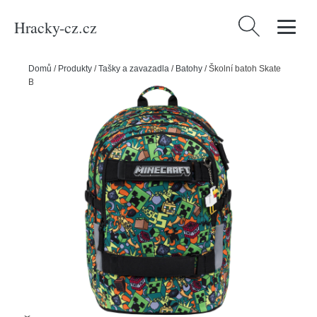
Hracky-cz.cz
Vyhledávání
Domů
/
Produkty
/
Tašky a zavazadla
/
Batohy
/
Školní batoh Skate
BAAGL Minecraft Chaos