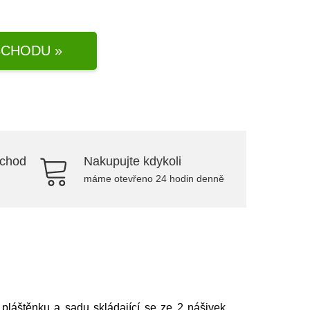
CHODU »
bchod
Nakupujte kdykoli
máme otevřeno 24 hodin denně
 pláštěnku a sadu skládající se ze 2 nášivek