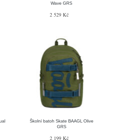
Wave GRS
2 529 Kč
ual
Školní batoh Skate BAAGL Olive
GRS
2 199 Kč