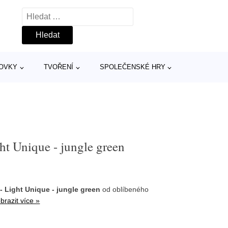
Vyhledávání
TOVKY
TVOŘENÍ
SPOLEČENSKÉ HRY
ght Unique - jungle green
 - Light Unique - jungle green
od oblíbeného
brazit více »