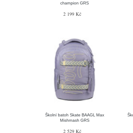
champion GRS
2 199 Kč
Školní batoh Skate BAAGL Max
Šk
Mishmash GRS
2 529 Kč