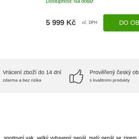
Dostupnost: Na dotaz
5 999 Kč
DO OB
vč. DPH
Vrácení zboží do 14 dní
Prověřený český o
zdarma a bez rizika
s kvalitními produkty
ku, sportovní vak, velký vybavený penál, malý penál se zipem,