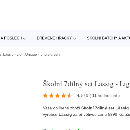
 A POSLECH
DŘEVĚNÉ HRAČKY
ŠKOLNÍ BATOHY A AK
et Lässig - Light Unique - jungle green
Školní 7dílný set Lässig - Li
4.5
/
5
(
11
hodnocení
)
Vaše oblíbené zboží
Školní 7dílný set Lässig
výrobce
Lässig
za přívětivou cenu 5999 Kč.
Zo