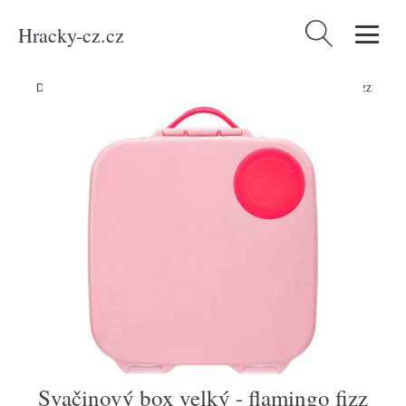
Hracky-cz.cz
Vyhledávání
Domů
/
Produkty
/
Média
/
Knihy
/
Svačinový box velký - flamingo fizz
Svačinový box velký - flamingo fizz