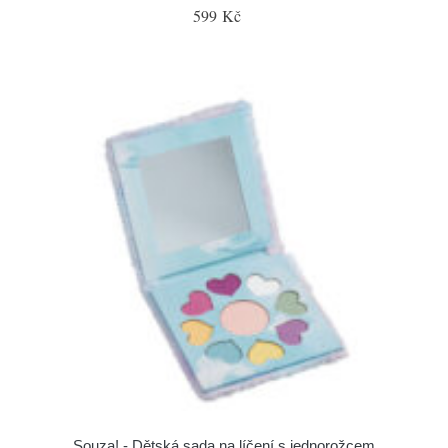
599 Kč
Souza! - Dětská sada na líčení s jednorožcem