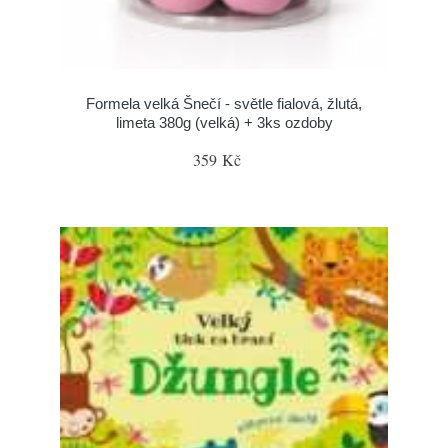
Formela velká Šnečí - světle fialová, žlutá,
limeta 380g (velká) + 3ks ozdoby
359 Kč