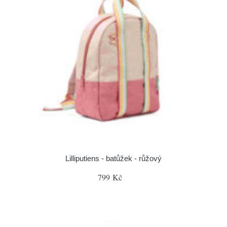
Lilliputiens - batůžek - růžový
799 Kč