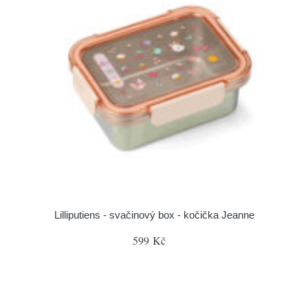
Lilliputiens - svačinový box - kočička Jeanne
599 Kč