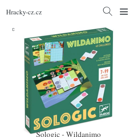
Hracky-cz.cz
Vyhledávání
Domů
/
Produkty
/
Hračky a hry
/
Hračky
/
Sologic - Wildanimo
Sologic - Wildanimo