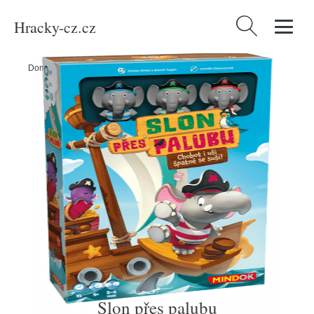
Hracky-cz.cz
Vyhledávání
Domů
/
Produkty
/
Hračky a hry
/
Hračky
/
Slon přes palubu
Slon přes palubu