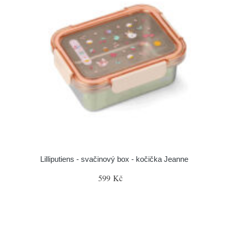
Lilliputiens - svačinový box - kočička Jeanne
599 Kč