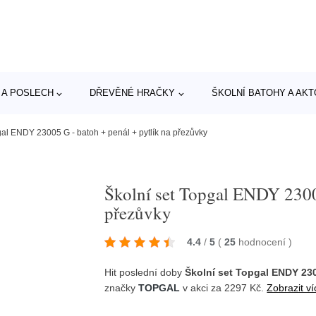
 A POSLECH
DŘEVĚNÉ HRAČKY
ŠKOLNÍ BATOHY A AK
gal ENDY 23005 G - batoh + penál + pytlík na přezůvky
Školní set Topgal ENDY 23005
přezůvky
4.4
/
5
(
25
hodnocení
)
Hit poslední doby
Školní set Topgal ENDY 230
značky
TOPGAL
v akci za 2297 Kč.
Zobrazit ví