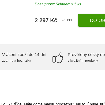
Dostupnost: Skladem > 5 ks
2 297 Kč
DO OB
vč. DPH
Vrácení zboží do 14 dní
Prověřený český o
zdarma a bez rizika
s kvalitními produkty
v 1.-3. třídě. Máte doma malou princeznu? Tak to jí bude slu