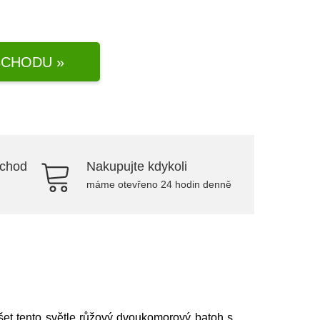
CHODU »
bchod
Nakupujte kdykoli
máme otevřeno 24 hodin denně
šet tento světle růžový dvoukomorový batoh s