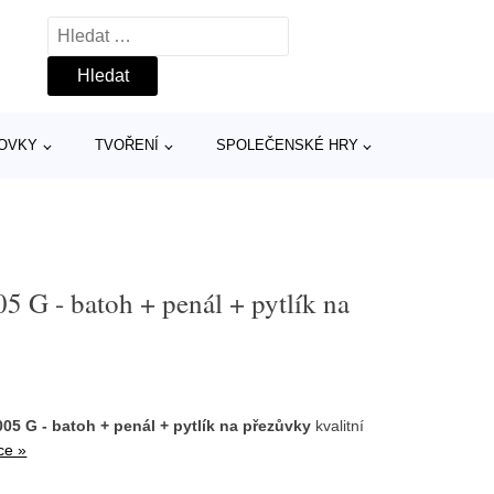
Vyhledávání
TOVKY
TVOŘENÍ
SPOLEČENSKÉ HRY
 G - batoh + penál + pytlík na
05 G - batoh + penál + pytlík na přezůvky
kvalitní
ce »