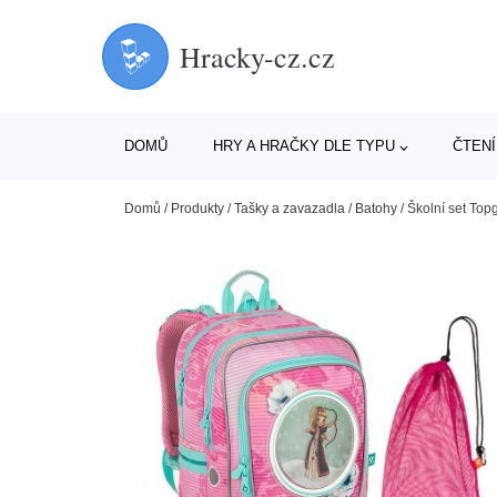
Hracky-cz.cz
DOMŮ
HRY A HRAČKY DLE TYPU
ČTENÍ
Domů
/
Produkty
/
Tašky a zavazadla
/
Batohy
/
Školní set Top