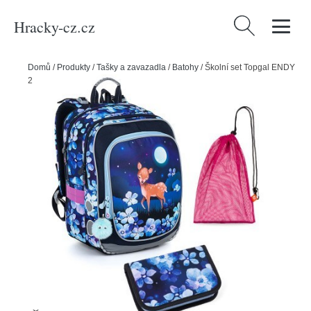
Hracky-cz.cz
Vyhledávání
Domů
/
Produkty
/
Tašky a zavazadla
/
Batohy
/
Školní set Topgal ENDY
23002 G - batoh + penál + pytlík na přezůvky