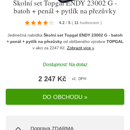
Školní set Topgal ENDY 23002 G -
batoh + penál + pytlík na přezůvky
4.2
/
5
(
11
hodnocení
)
Jedinečná nabídka
Školní set Topgal ENDY 23002 G - batoh
+ penál + pytlík na přezůvky
od oblíbeného výrobce
TOPGAL
v akci za 2247 Kč.
Zobrazit více »
Dostupnost: Na dotaz
2 247 Kč
vč. DPH
DO OBCHODU »
Doprava ZDARMA