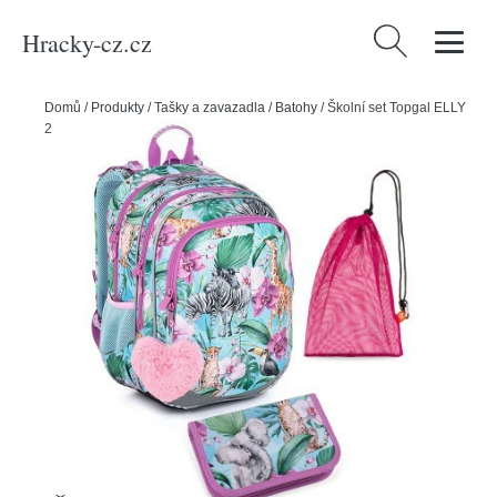
Hracky-cz.cz
Vyhledávání
Domů
/
Produkty
/
Tašky a zavazadla
/
Batohy
/
Školní set Topgal ELLY
23004 G - batoh + penál + pytlík na přezůvky