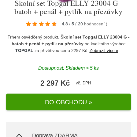
Školní set Topgal ELLY 23004 G -
batoh + penál + pytlík na přezůvky
4.8
/
5
(
20
hodnocení
)
Trhem osvědčený produkt,
Školní set Topgal ELLY 23004 G -
batoh + penál + pytlík na přezůvky
od kvalitního výrobce
TOPGAL
za přívětivou cenu 2297 Kč.
Zobrazit více »
Dostupnost: Skladem > 5 ks
2 297 Kč
vč. DPH
DO OBCHODU »
Doprava ZDARMA