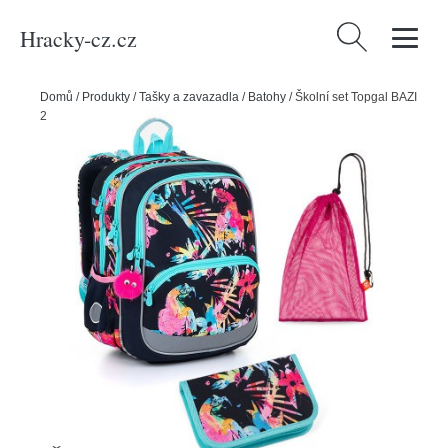
Hracky-cz.cz
Vyhledávání
Domů
/
Produkty
/
Tašky a zavazadla
/
Batohy
/
Školní set Topgal BAZI
23003 G - batoh + penál + pytlík na přezůvky