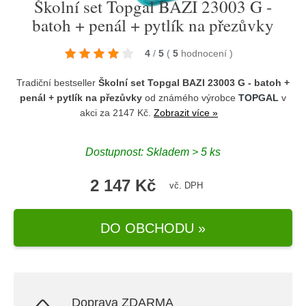
Školní set Topgal BAZI 23003 G -
batoh + penál + pytlík na přezůvky
4
/
5
(
5
hodnocení
)
Tradiční bestseller
Školní set Topgal BAZI 23003 G - batoh +
penál + pytlík na přezůvky
od známého výrobce
TOPGAL
v
akci za 2147 Kč.
Zobrazit více »
Dostupnost: Skladem > 5 ks
2 147 Kč
vč. DPH
DO OBCHODU »
Doprava ZDARMA