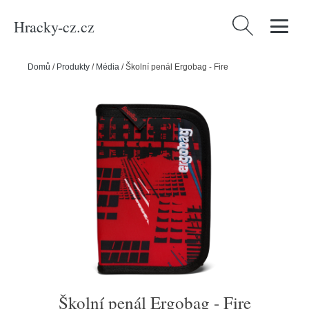
Hracky-cz.cz
Vyhledávání
Domů
/
Produkty
/
Média
/
Školní penál Ergobag - Fire
Školní penál Ergobag - Fire