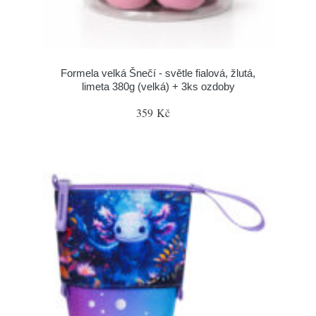
Formela velká Šnečí - světle fialová, žlutá,
limeta 380g (velká) + 3ks ozdoby
359 Kč