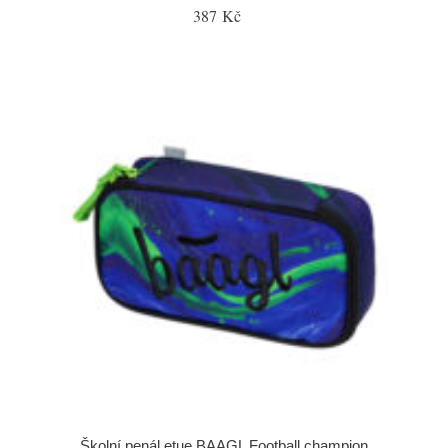
387 Kč
Školní penál etue BAAGL Football champion