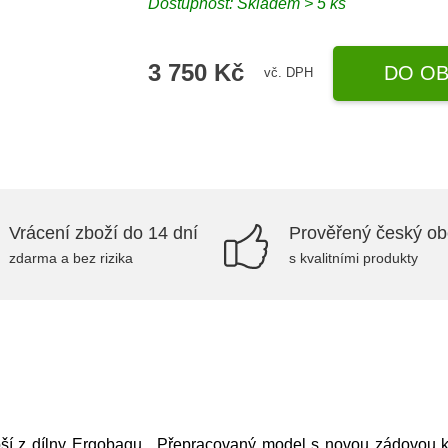
Dostupnost: Skladem > 5 ks
3 750 Kč
DO OB
vč. DPH
Vrácení zboží do 14 dní
Prověřený český o
zdarma a bez rizika
s kvalitními produkty
epší z dílny Ergobagu. Přepracovaný model s novou zádovou kon