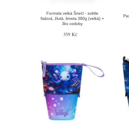
Formela velká Šnečí - světle
Pa
fialová, žlutá, limeta 380g (velká) +
3ks ozdoby
359 Kč