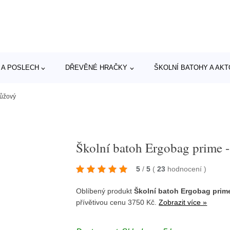
 A POSLECH
DŘEVĚNÉ HRAČKY
ŠKOLNÍ BATOHY A AK
růžový
Školní batoh Ergobag prime -
5
/
5
(
23
hodnocení
)
Oblíbený produkt
Školní batoh Ergobag prime
přívětivou cenu 3750 Kč.
Zobrazit více »