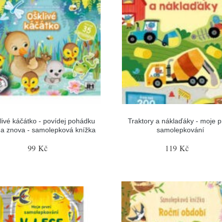
livé káčátko - povídej pohádku
Traktory a náklaďáky - moje p
 a znova - samolepková knížka
samolepkování
99 Kč
119 Kč