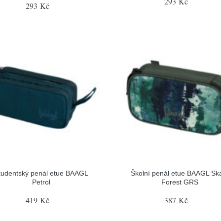
293 Kč
293 Kč
tudentský penál etue BAAGL
Školní penál etue BAAGL Sk
Petrol
Forest GRS
419 Kč
387 Kč