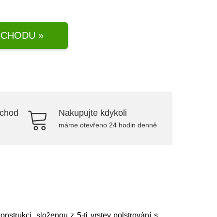
CHODU »
bchod
Nakupujte kdykoli
máme otevřeno 24 hodin denně
strukcí, složenou z 5-ti vrstev polstrování s