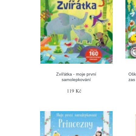
Zvířátka - moje první
Ošk
samolepkování
zas
119 Kč