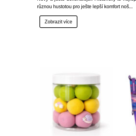
různou hustotou pro ješte lepší komfort noš
...
Zobrazit více