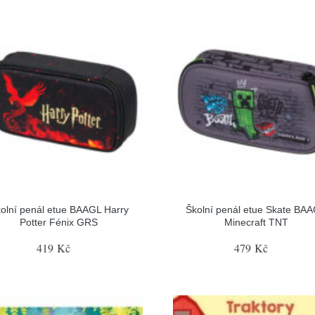
olní penál etue BAAGL Harry
Školní penál etue Skate BA
Potter Fénix GRS
Minecraft TNT
419 Kč
479 Kč