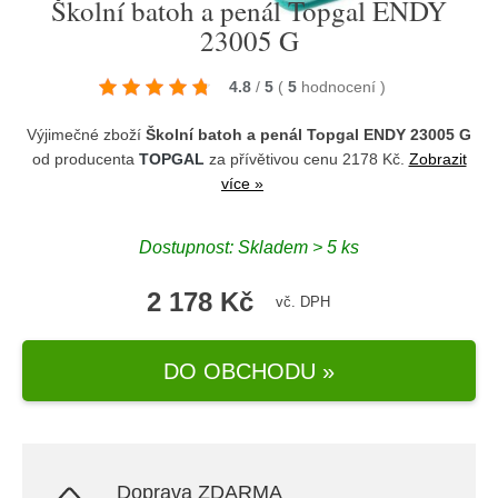
Školní batoh a penál Topgal ENDY
23005 G
4.8
/
5
(
5
hodnocení
)
Výjimečné zboží
Školní batoh a penál Topgal ENDY 23005 G
od producenta
TOPGAL
za přívětivou cenu 2178 Kč.
Zobrazit
více »
Dostupnost: Skladem > 5 ks
2 178 Kč
vč. DPH
DO OBCHODU »
Doprava ZDARMA