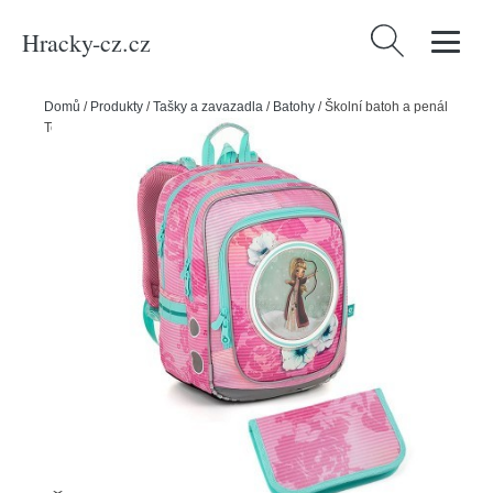
Hracky-cz.cz
Vyhledávání
Domů
/
Produkty
/
Tašky a zavazadla
/
Batohy
/
Školní batoh a penál
Topgal ENDY 23005 G