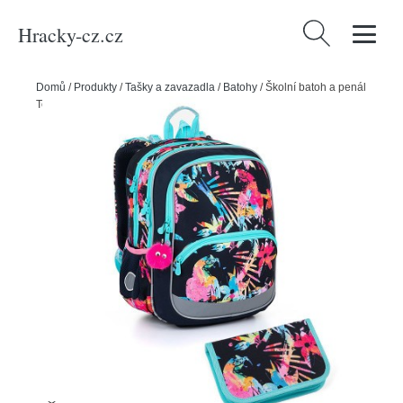
Hracky-cz.cz
Vyhledávání
Domů
/
Produkty
/
Tašky a zavazadla
/
Batohy
/
Školní batoh a penál
Topgal BAZI 23003 G