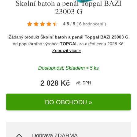
Školní batoh a penál Topgal BAZI
23003 G
4.5
/
5
(
6
hodnocení
)
Žádaný produkt
Školní batoh a penál Topgal BAZI 23003 G
od populárního výrobce
TOPGAL
za akční cenu 2028 Kč.
Zobrazit více »
Dostupnost: Skladem > 5 ks
2 028 Kč
vč. DPH
DO OBCHODU »
Doprava ZDARMA