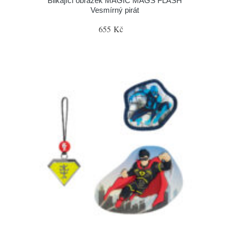
Blikající obrázek MAGIC MAGS FLASH
Vesmírný pirát
655 Kč