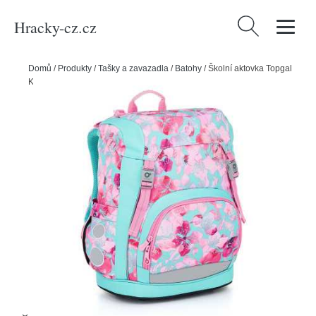
Hracky-cz.cz
Vyhledávání
Domů
/
Produkty
/
Tašky a zavazadla
/
Batohy
/
Školní aktovka Topgal
KIRA 23035 G