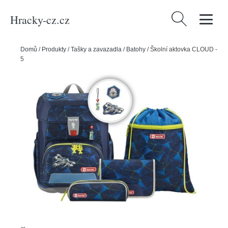
Hracky-cz.cz
Vyhledávání
Domů
/
Produkty
/
Tašky a zavazadla
/
Batohy
/
Školní aktovka CLOUD -
5dílný set, Step by Step Vesmírná loď Sirius, certifikát AGR