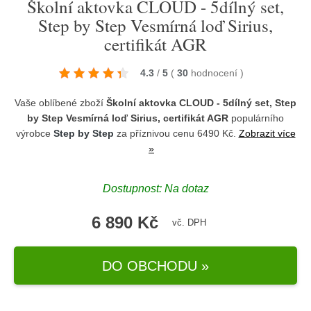
Školní aktovka CLOUD - 5dílný set,
Step by Step Vesmírná loď Sirius,
certifikát AGR
4.3
/
5
(
30
hodnocení
)
Vaše oblíbené zboží
Školní aktovka CLOUD - 5dílný set, Step
by Step Vesmírná loď Sirius, certifikát AGR
populárního
výrobce
Step by Step
za příznivou cenu 6490 Kč.
Zobrazit více
»
Dostupnost: Na dotaz
6 890 Kč
vč. DPH
DO OBCHODU »