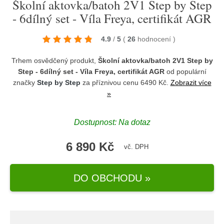
Školní aktovka/batoh 2V1 Step by Step
- 6dílný set - Víla Freya, certifikát AGR
4.9
/
5
(
26
hodnocení
)
Trhem osvědčený produkt,
Školní aktovka/batoh 2V1 Step by
Step - 6dílný set - Víla Freya, certifikát AGR
od populární
značky
Step by Step
za příznivou cenu 6490 Kč.
Zobrazit více
»
Dostupnost: Na dotaz
6 890 Kč
vč. DPH
DO OBCHODU »