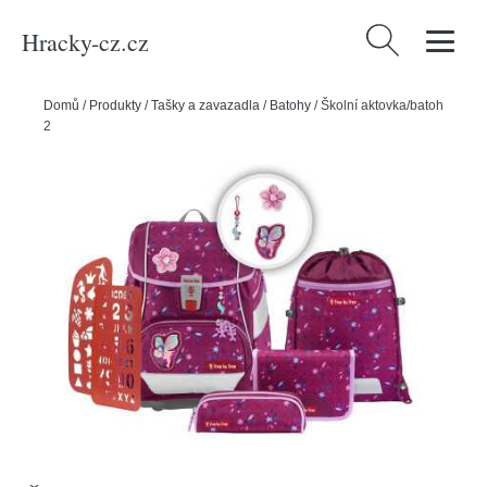
Hracky-cz.cz
Vyhledávání
Domů
/
Produkty
/
Tašky a zavazadla
/
Batohy
/
Školní aktovka/batoh
2V1 Step by Step - 6dílný set - Víla Freya, certifikát AGR