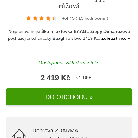
růžová
4.4
/
5
(
13
hodnocení
)
Nejprodávanější
Školní aktovka BAAGL Zippy Duha růžová
pocházející od značky
Baagl
ve slevě 2419 Kč.
Zobrazit více »
Dostupnost: Skladem > 5 ks
2 419 Kč
vč. DPH
DO OBCHODU »
Doprava ZDARMA