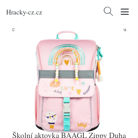
Hracky-cz.cz
Vyhledávání
Domů
/
Produkty
/
Média
/
Školní aktovka BAAGL Zippy Duha růžová
Školní aktovka BAAGL Zippy Duha