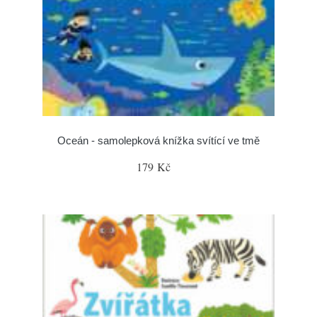
Oceán - samolepková knížka svítící ve tmě
179 Kč