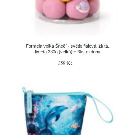
Formela velká Šnečí - světle fialová, žlutá,
limeta 380g (velká) + 3ks ozdoby
359 Kč