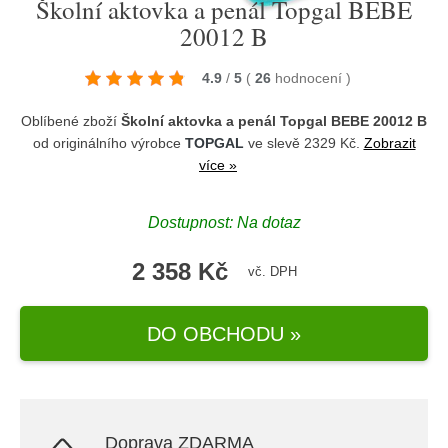
Školní aktovka a penál Topgal BEBE
20012 B
4.9
/
5
(
26
hodnocení
)
Oblíbené zboží
Školní aktovka a penál Topgal BEBE 20012 B
od originálního výrobce
TOPGAL
ve slevě 2329 Kč.
Zobrazit
více »
Dostupnost: Na dotaz
2 358 Kč
vč. DPH
DO OBCHODU »
Doprava ZDARMA