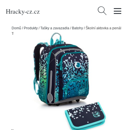
Hracky-cz.cz
Vyhledávání
Domů
/
Produkty
/
Tašky a zavazadla
/
Batohy
/
Školní aktovka a penál
Topgal BEBE 20012 B