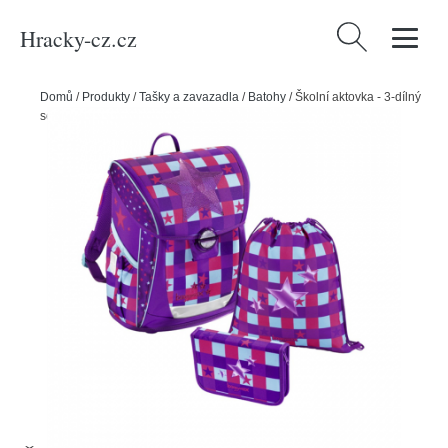
Hracky-cz.cz
Vyhledávání
Domů
/
Produkty
/
Tašky a zavazadla
/
Batohy
/
Školní aktovka - 3-dílný
set, Baggymax Fabby Pink Star