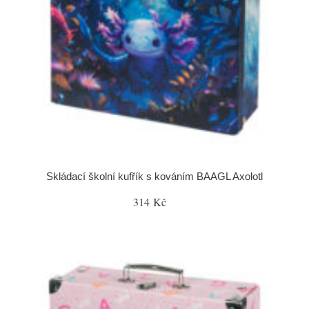
Skládací školní kufřík s kováním BAAGL Axolotl
314 Kč