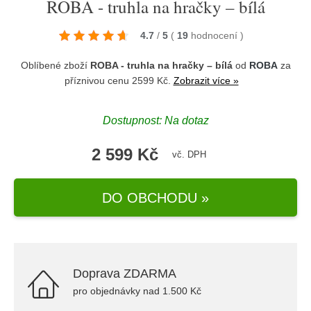
ROBA - truhla na hračky – bílá
4.7
/
5
(
19
hodnocení
)
Oblíbené zboží
ROBA - truhla na hračky – bílá
od
ROBA
za
příznivou cenu 2599 Kč.
Zobrazit více »
Dostupnost: Na dotaz
2 599 Kč
vč. DPH
DO OBCHODU »
Doprava ZDARMA
pro objednávky nad 1.500 Kč