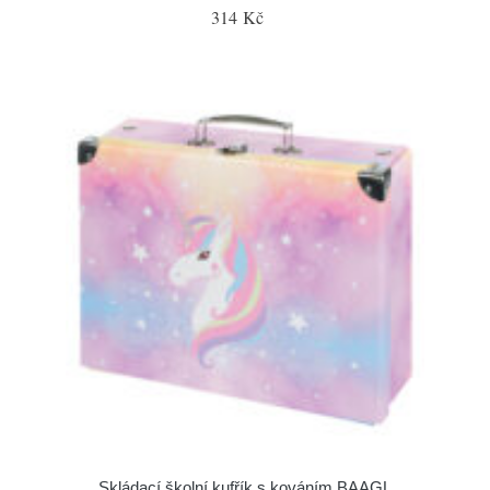
314 Kč
Skládací školní kufřík s kováním BAAGL