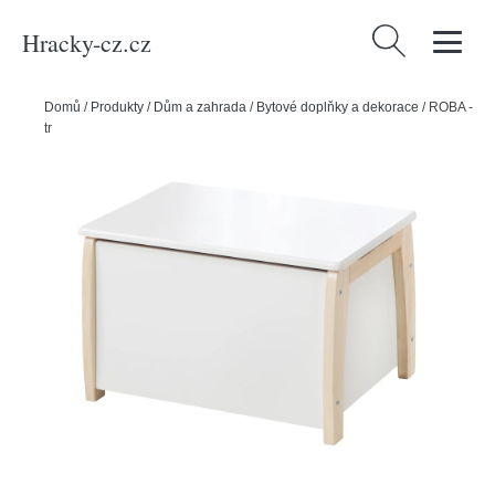
Hracky-cz.cz
Vyhledávání
Domů
/
Produkty
/
Dům a zahrada
/
Bytové doplňky a dekorace
/
ROBA -
truhla na hračky – bílá