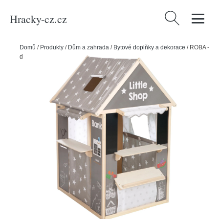
Hracky-cz.cz
Vyhledávání
Domů
/
Produkty
/
Dům a zahrada
/
Bytové doplňky a dekorace
/
ROBA -
domeček na hraní Stars – šedá