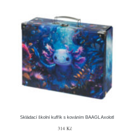
Skládací školní kufřík s kováním BAAGL Axolotl
314 Kč