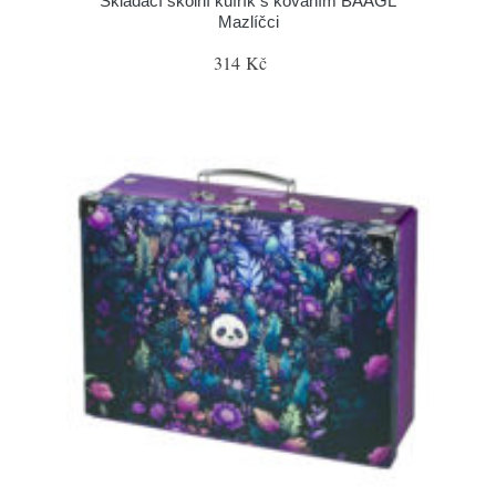
Skládací školní kufřík s kováním BAAGL
Mazlíčci
314 Kč