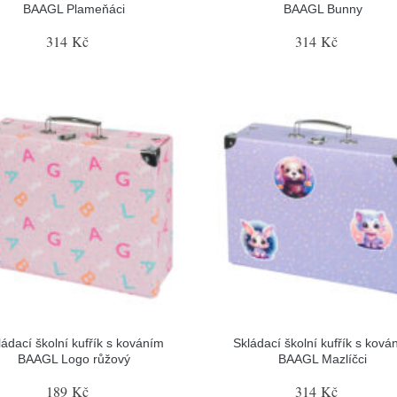
BAAGL Plameňáci
BAAGL Bunny
314 Kč
314 Kč
ládací školní kufřík s kováním
Skládací školní kufřík s ková
BAAGL Logo růžový
BAAGL Mazlíčci
189 Kč
314 Kč