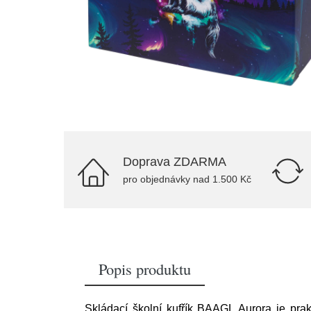
Doprava ZDARMA
pro objednávky nad 1.500 Kč
Popis produktu
Skládací školní kufřík BAAGL Aurora je prak