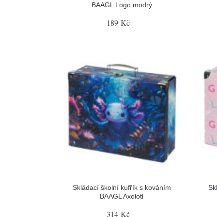
BAAGL Logo modrý
189 Kč
Skládací školní kufřík s kováním
Sk
BAAGL Axolotl
314 Kč