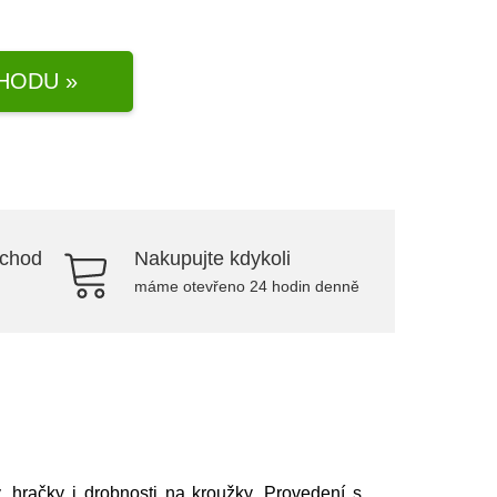
HODU »
bchod
Nakupujte kdykoli
máme otevřeno 24 hodin denně
, hračky i drobnosti na kroužky. Provedení s