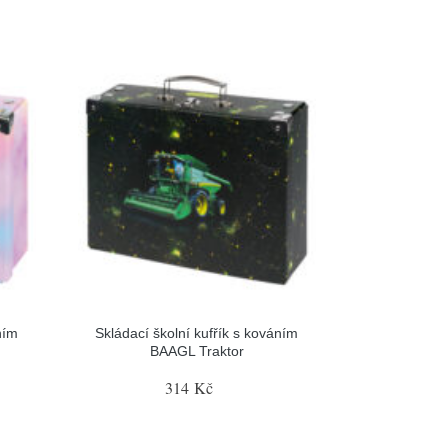
ním
Skládací školní kufřík s kováním
BAAGL Traktor
314 Kč