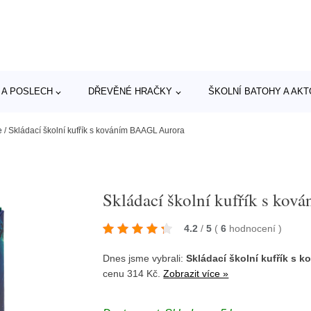
 A POSLECH
DŘEVĚNÉ HRAČKY
ŠKOLNÍ BATOHY A AK
e
/
Skládací školní kufřík s kováním BAAGL Aurora
Skládací školní kufřík s ko
4.2
/
5
(
6
hodnocení
)
Dnes jsme vybrali:
Skládací školní kufřík s
cenu 314 Kč.
Zobrazit více »