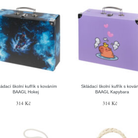
ládací školní kufřík s kováním
Skládací školní kufřík s ková
BAAGL Hokej
BAAGL Kapybara
314 Kč
314 Kč