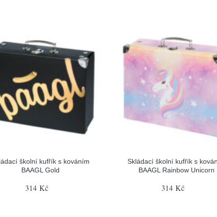
ládací školní kufřík s kováním
Skládací školní kufřík s ková
BAAGL Gold
BAAGL Rainbow Unicorn
314 Kč
314 Kč