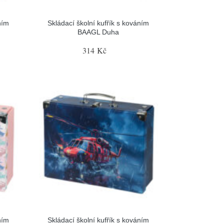
ním
Skládací školní kufřík s kováním
BAAGL Duha
314 Kč
ním
Skládací školní kufřík s kováním