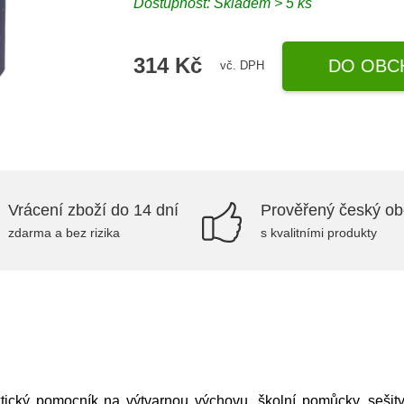
Dostupnost: Skladem > 5 ks
314 Kč
DO OBC
vč. DPH
Vrácení zboží do 14 dní
Prověřený český o
zdarma a bez rizika
s kvalitními produkty
tický pomocník na výtvarnou výchovu, školní pomůcky, sešity