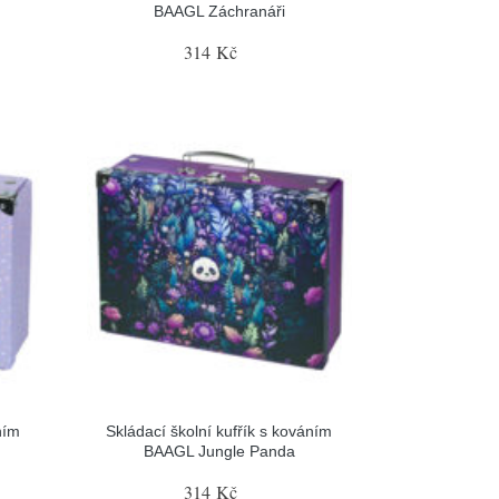
BAAGL Záchranáři
314 Kč
ním
Skládací školní kufřík s kováním
BAAGL Jungle Panda
314 Kč