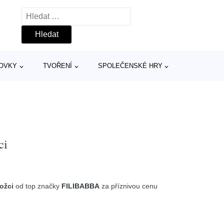
Vyhledávání
TOVKY
TVOŘENÍ
SPOLEČENSKÉ HRY
ci
ožci
od top značky
FILIBABBA
za příznivou cenu