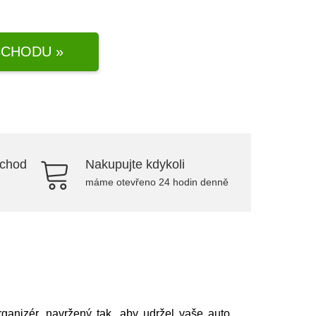
CHODU »
bchod
Nakupujte kdykoli
máme otevřeno 24 hodin denně
ganizér, navržený tak, aby udržel vaše auto