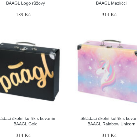
BAAGL Logo růžový
BAAGL Mazlíčci
189 Kč
314 Kč
ládací školní kufřík s kováním
Skládací školní kufřík s ková
BAAGL Gold
BAAGL Rainbow Unicorn
314 Kč
314 Kč