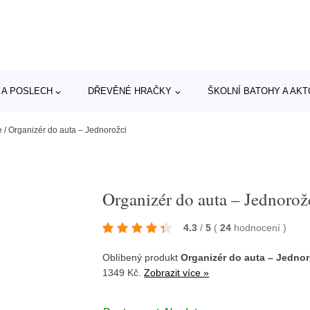
 A POSLECH
DŘEVĚNÉ HRAČKY
ŠKOLNÍ BATOHY A AK
e
/
Organizér do auta – Jednorožci
Organizér do auta – Jednorož
4.3
/
5
(
24
hodnocení
)
Oblíbený produkt
Organizér do auta – Jednor
1349 Kč.
Zobrazit více »