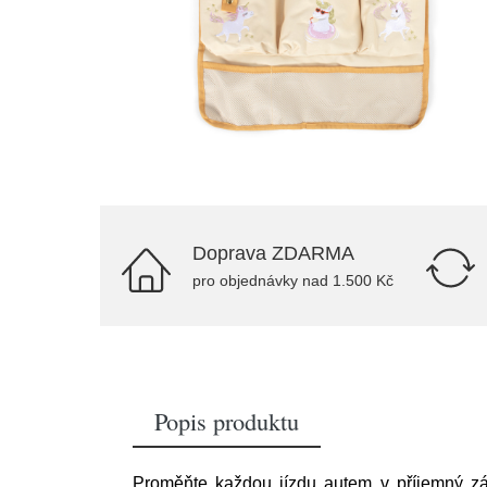
Doprava ZDARMA
pro objednávky nad 1.500 Kč
Popis produktu
Proměňte každou jízdu autem v příjemný záž