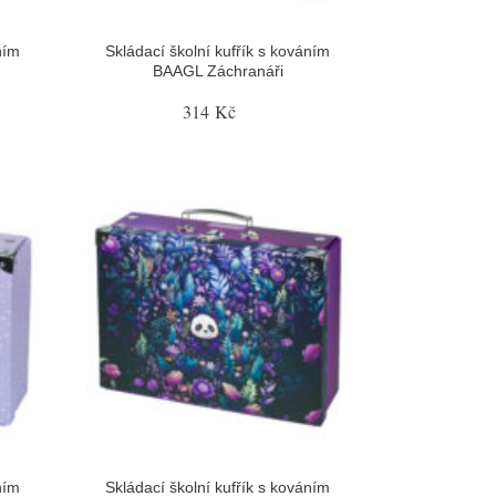
ním
Skládací školní kufřík s kováním
BAAGL Záchranáři
314 Kč
ním
Skládací školní kufřík s kováním