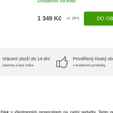
Dostupnost: Na dotaz
1 349 Kč
DO OB
vč. DPH
Vrácení zboží do 14 dní
Prověřený český o
zdarma a bez rizika
s kvalitními produkty
itek s všestranným organizérem na zadní sedadla. Tento or