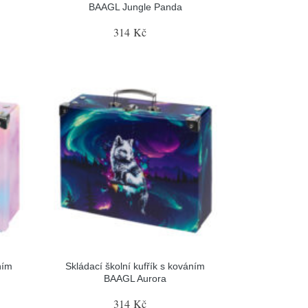
BAAGL Jungle Panda
314 Kč
ním
Skládací školní kufřík s kováním
BAAGL Aurora
314 Kč