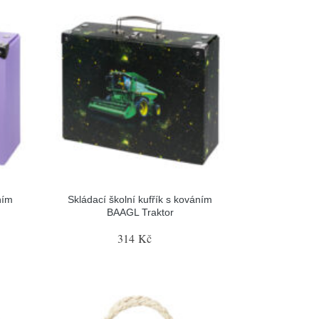
ním
Skládací školní kufřík s kováním
BAAGL Traktor
314 Kč