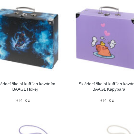
ládací školní kufřík s kováním
Skládací školní kufřík s ková
BAAGL Hokej
BAAGL Kapybara
314 Kč
314 Kč