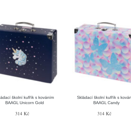
ládací školní kufřík s kováním
Skládací školní kufřík s ková
BAAGL Unicorn Gold
BAAGL Candy
314 Kč
314 Kč