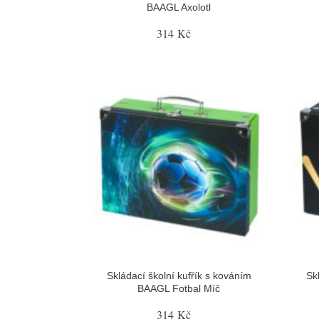
BAAGL Axolotl
314 Kč
Skládací školní kufřík s kováním
Sk
BAAGL Fotbal Míč
314 Kč