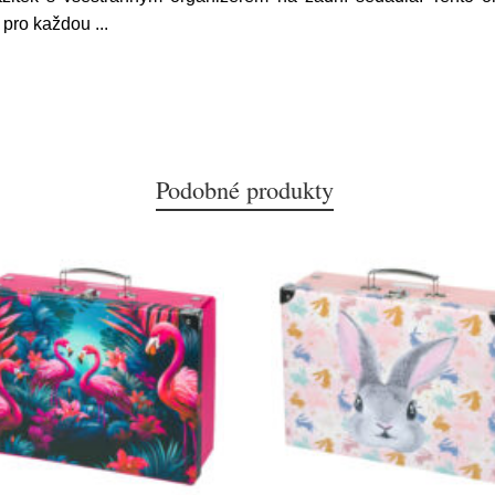
í pro každou
...
Podobné produkty