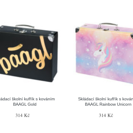
ládací školní kufřík s kováním
Skládací školní kufřík s ková
BAAGL Gold
BAAGL Rainbow Unicorn
314 Kč
314 Kč