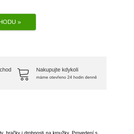
HODU »
bchod
Nakupujte kdykoli
máme otevřeno 24 hodin denně
y, hračky i drobnosti na kroužky. Provedení s