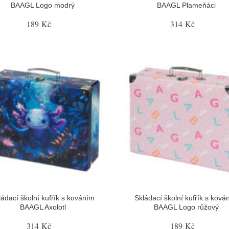
BAAGL Logo modrý
BAAGL Plameňáci
189 Kč
314 Kč
ládací školní kufřík s kováním
Skládací školní kufřík s ková
BAAGL Axolotl
BAAGL Logo růžový
314 Kč
189 Kč