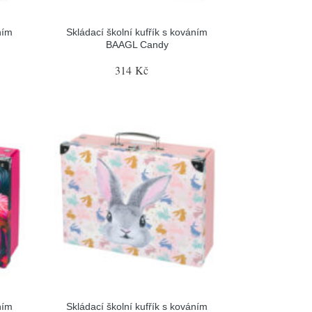
ním
Skládací školní kufřík s kováním
BAAGL Candy
314 Kč
ním
Skládací školní kufřík s kováním