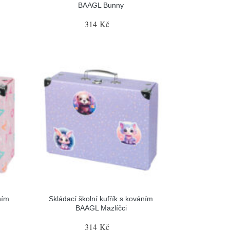
BAAGL Bunny
314 Kč
ním
Skládací školní kufřík s kováním
BAAGL Mazlíčci
314 Kč