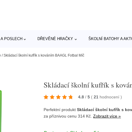
 A POSLECH
DŘEVĚNÉ HRAČKY
ŠKOLNÍ BATOHY A AK
e
/
Skládací školní kufřík s kováním BAAGL Fotbal Míč
Skládací školní kufřík s ko
4.8
/
5
(
21
hodnocení
)
Perfektní produkt
Skládací školní kufřík s k
za příznivou cenu 314 Kč.
Zobrazit více »