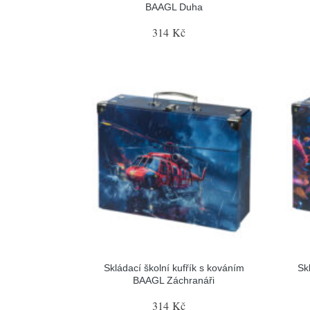
BAAGL Duha
314 Kč
Skládací školní kufřík s kováním
Sk
BAAGL Záchranáři
314 Kč