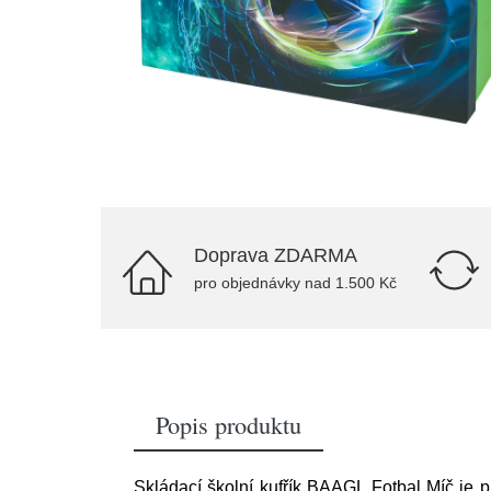
Doprava ZDARMA
pro objednávky nad 1.500 Kč
Popis produktu
Skládací školní kufřík BAAGL Fotbal Míč je p