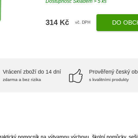
Dostupnost: Skladem > 5 ks
314 Kč
DO OBC
vč. DPH
Vrácení zboží do 14 dní
Prověřený český o
zdarma a bez rizika
s kvalitními produkty
raktický pomocník na výtvarnou výchovu, školní pomůcky, sešit