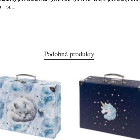
 – sp
...
Podobné produkty