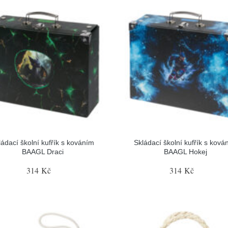
ládací školní kufřík s kováním
Skládací školní kufřík s ková
BAAGL Draci
BAAGL Hokej
314 Kč
314 Kč