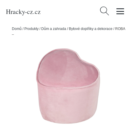
Hracky-cz.cz
Vyhledávání
Domů
/
Produkty
/
Dům a zahrada
/
Bytové doplňky a dekorace
/
ROBA
– dětský taburet Lil Sofa ve tvaru srdce – růžová