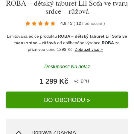
ROBA – dětský taburet Lil Sofa ve tvaru
srdce – růžová
4.8
/
5
(
12
hodnocení
)
Limitovaná edice produktu
ROBA – dětský taburet Lil Sofa ve
tvaru srdce – růžová
od oblíbeného výrobce
ROBA
za
příznivou cenu 1299 Kč.
Zobrazit více »
Dostupnost: Na dotaz
1 299 Kč
vč. DPH
DO OBCHODU »
Doprava ZDARMA