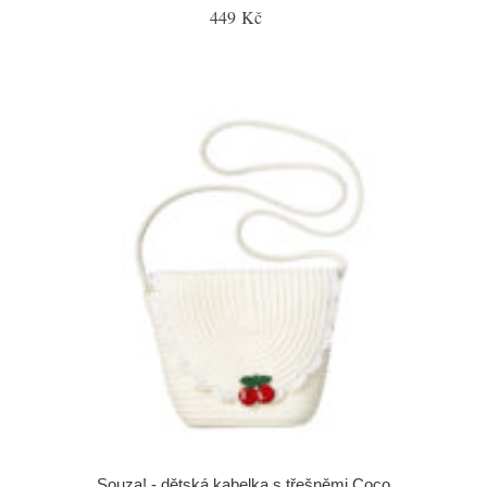
449 Kč
Souza! - dětská kabelka s třešněmi Coco