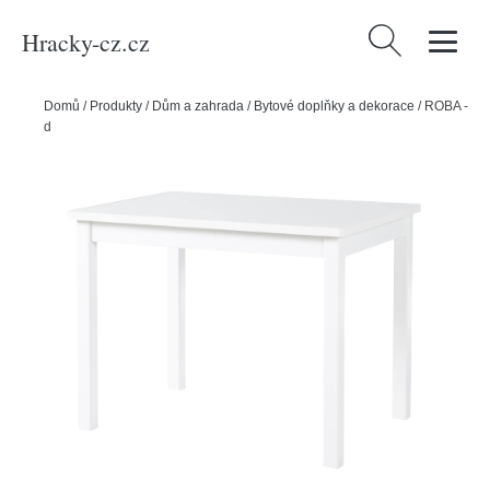
Hracky-cz.cz
Vyhledávání
Domů
/
Produkty
/
Dům a zahrada
/
Bytové doplňky a dekorace
/
ROBA -
dětský stůl na hraní – bílá