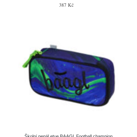
387 Kč
Školní penál etue BAAGL Football champion