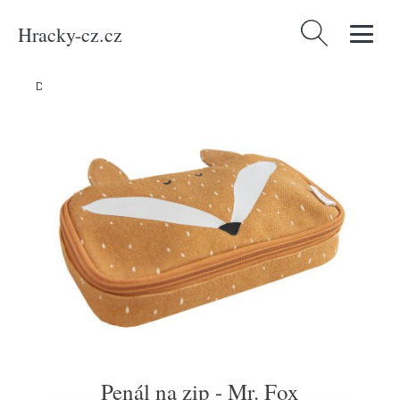
Hracky-cz.cz
Vyhledávání
Domů
/
Produkty
/
Média
/
Penál na zip - Mr. Fox
Penál na zip - Mr. Fox