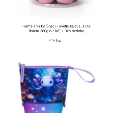
Formela velká Šnečí - světle fialová, žlutá,
limeta 380g (velká) + 3ks ozdoby
359 Kč