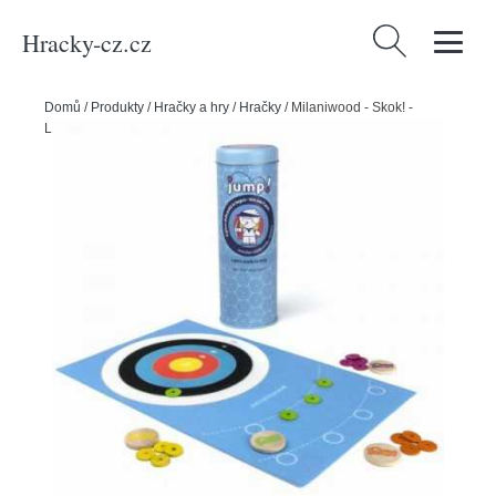
Hracky-cz.cz
Vyhledávání
Domů
/
Produkty
/
Hračky a hry
/
Hračky
/
Milaniwood - Skok! -
Lukostřelba