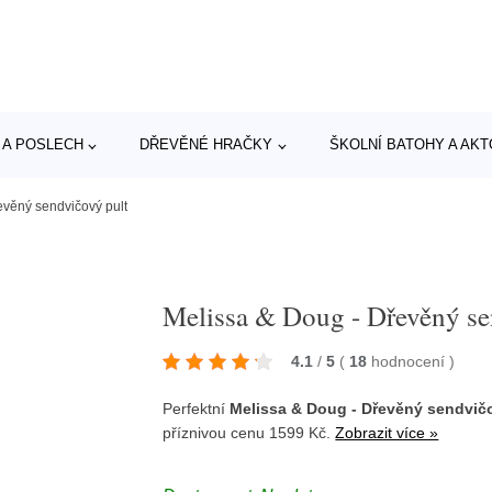
 A POSLECH
DŘEVĚNÉ HRAČKY
ŠKOLNÍ BATOHY A AK
evěný sendvičový pult
Melissa & Doug - Dřevěný se
4.1
/
5
(
18
hodnocení
)
Perfektní
Melissa & Doug - Dřevěný sendvič
příznivou cenu 1599 Kč.
Zobrazit více »