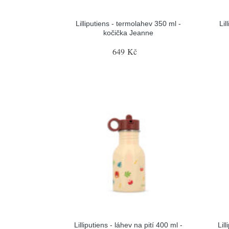
Lilliputiens - termolahev 350 ml -
Lil
kočička Jeanne
649 Kč
Lilliputiens - láhev na pití 400 ml -
Lil