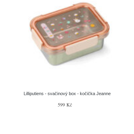
Lilliputiens - svačinový box - kočička Jeanne
599 Kč