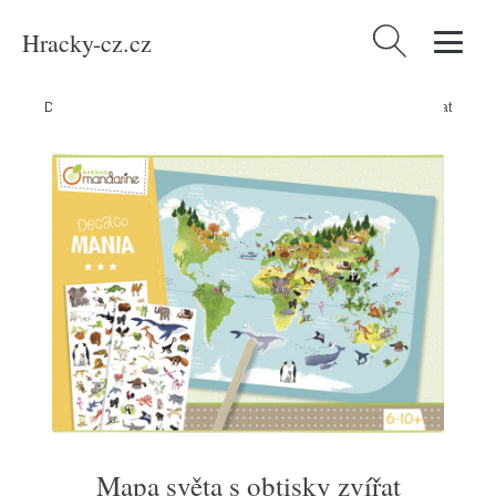
Hracky-cz.cz
Vyhledávání
Domů
/
Produkty
/
Hračky a hry
/
Hračky
/
Mapa světa s obtisky zvířat
Mapa světa s obtisky zvířat