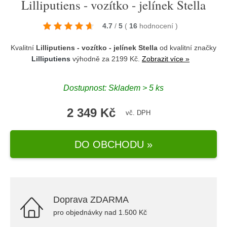
Lilliputiens - vozítko - jelínek Stella
4.7
/
5
(
16
hodnocení
)
Kvalitní
Lilliputiens - vozítko - jelínek Stella
od kvalitní značky
Lilliputiens
výhodně za 2199 Kč.
Zobrazit více »
Dostupnost: Skladem > 5 ks
2 349 Kč
vč. DPH
DO OBCHODU »
Doprava ZDARMA
pro objednávky nad 1.500 Kč