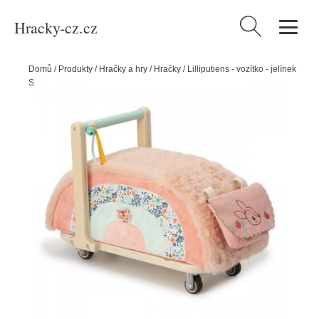
Hracky-cz.cz
Vyhledávání
Domů
/
Produkty
/
Hračky a hry
/
Hračky
/
Lilliputiens - vozítko - jelínek
Stella