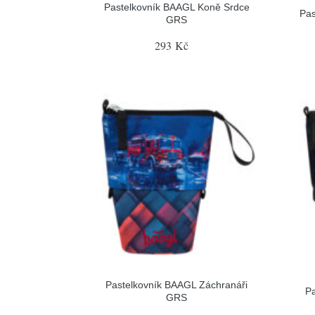
Pastelkovník BAAGL Koně Srdce
Pa
GRS
293 Kč
Pastelkovník BAAGL Záchranáři
P
GRS