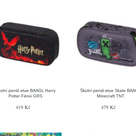
olní penál etue BAAGL Harry
Školní penál etue Skate BA
Potter Fénix GRS
Minecraft TNT
419 Kč
479 Kč