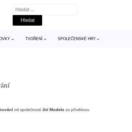
Vyhledávání
TOVKY
TVOŘENÍ
SPOLEČENSKÉ HRY
vání
pkování
od společnosti
Jiri Models
za přívětivou