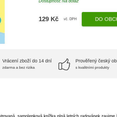
Dostupnost: Na dotaz
129 Kč
DO OBC
vč. DPH
Vrácení zboží do 14 dní
Prověřený český o
zdarma a bez rizika
s kvalitními produkty
ustrovaná, samolepková knížka plná letních radovánek zaujme