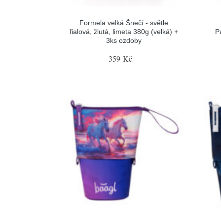
Formela velká Šnečí - světle
fialová, žlutá, limeta 380g (velká) +
P
3ks ozdoby
359 Kč