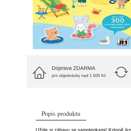
Doprava ZDARMA
pro objednávky nad 1.500 Kč
Popis produktu
Užijte si zábavu se samolepkami! Krásně il