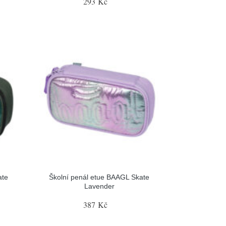
293 Kč
ate
Školní penál etue BAAGL Skate
Lavender
387 Kč