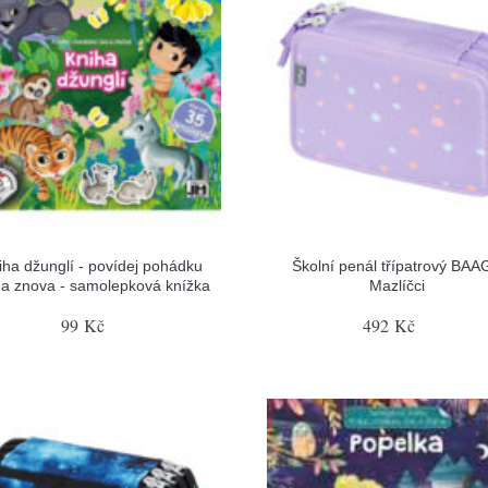
iha džunglí - povídej pohádku
Školní penál třípatrový BAA
 a znova - samolepková knížka
Mazlíčci
99 Kč
492 Kč