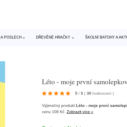
 A POSLECH
DŘEVĚNÉ HRAČKY
ŠKOLNÍ BATOHY A AK
Léto - moje první samolepko
5
/
5
(
30
hodnocení
)
Výjimečný produkt
Léto - moje první samole
cenu 108 Kč.
Zobrazit více »