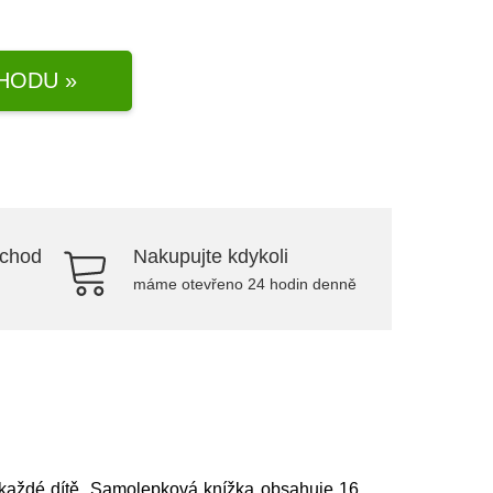
HODU »
bchod
Nakupujte kdykoli
máme otevřeno 24 hodin denně
 každé dítě. Samolepková knížka obsahuje 16