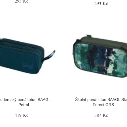
293 Kč
293 Kč
tudentský penál etue BAAGL
Školní penál etue BAAGL Sk
Petrol
Forest GRS
419 Kč
387 Kč