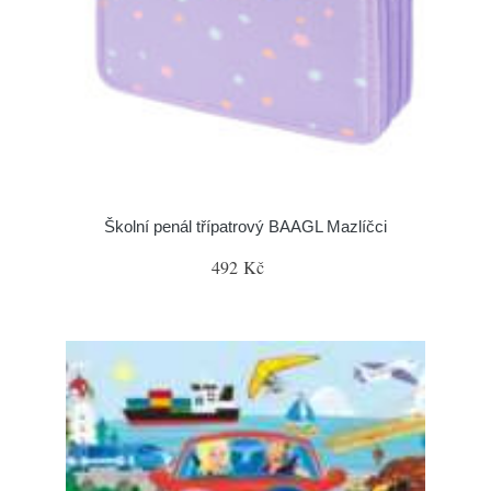
Školní penál třípatrový BAAGL Mazlíčci
492 Kč