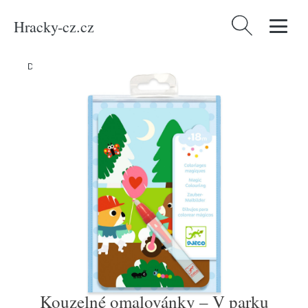
Hracky-cz.cz
Vyhledávání
Domů
/
Produkty
/
Média
/
Kouzelné omalovánky – V parku
Kouzelné omalovánky – V parku