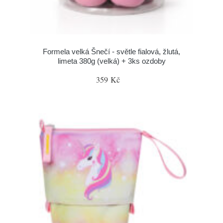
Formela velká Šnečí - světle fialová, žlutá,
limeta 380g (velká) + 3ks ozdoby
359 Kč