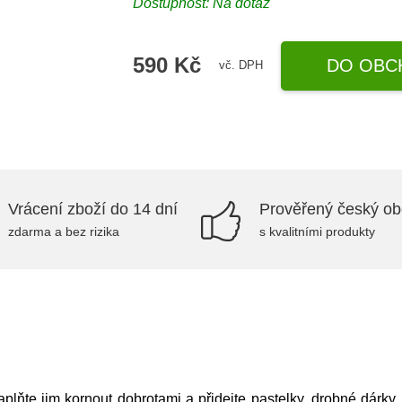
Dostupnost: Na dotaz
590 Kč
DO OBC
vč. DPH
Vrácení zboží do 14 dní
Prověřený český o
zdarma a bez rizika
s kvalitními produkty
plňte jim kornout dobrotami a přidejte pastelky, drobné dárky