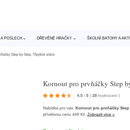
 A POSLECH
DŘEVĚNÉ HRAČKY
ŠKOLNÍ BATOHY A AK
vňáčky Step by Step, Třpytivé srdce
Kornout pro prvňáčky Step by
4.5
/
5
(
28
hodnocení
)
Nabídka pro vás:
Kornout pro prvňáčky Step 
přívětivou cenu 449 Kč.
Zobrazit více »