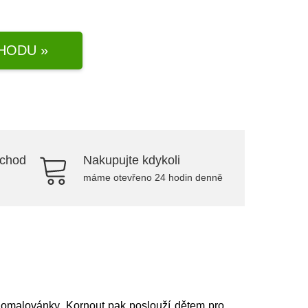
HODU »
bchod
Nakupujte kdykoli
máme otevřeno 24 hodin denně
, omalovánky. Kornout pak poslouží dětem pro