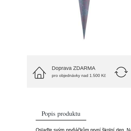
Doprava ZDARMA
pro objednávky nad 1.500 Kč
Popis produktu
Oslaďte svým prvňáčkům první školní den. Na