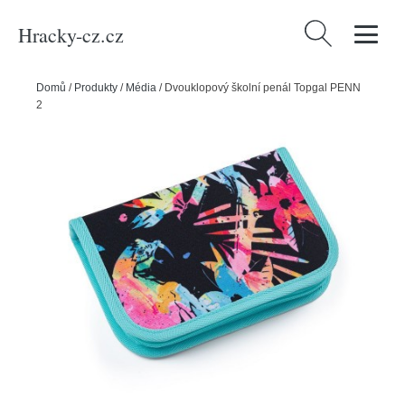
Hracky-cz.cz
Vyhledávání
Domů
/
Produkty
/
Média
/
Dvouklopový školní penál Topgal PENN
23003 G