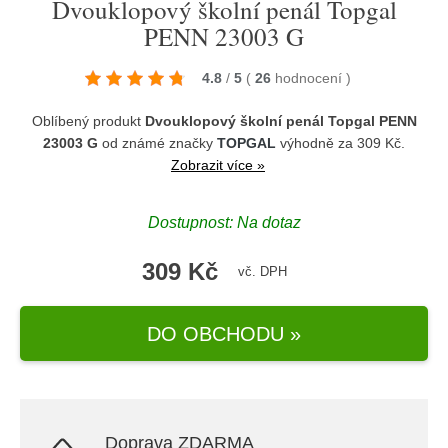
Dvouklopový školní penál Topgal
PENN 23003 G
4.8
/
5
(
26
hodnocení
)
Oblíbený produkt
Dvouklopový školní penál Topgal PENN
23003 G
od známé značky
TOPGAL
výhodně za 309 Kč.
Zobrazit více »
Dostupnost: Na dotaz
309 Kč
vč. DPH
DO OBCHODU »
Doprava ZDARMA