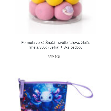
Formela velká Šnečí - světle fialová, žlutá,
limeta 380g (velká) + 3ks ozdoby
359 Kč